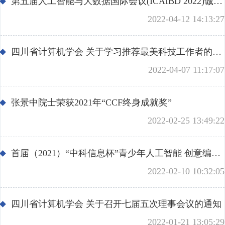
学会专家团
第五届人工智能与大数据国际会议(ICAIBD 2022)诚邀您的参与
关注学会
2022-04-12 14:13:27
团体会员
管理团队
会员学术成就
个人会员
智策顾问
四川省计算机学会 关于学习推荐最美科技工作者的通知
2022-04-07 11:17:07
会员产权成果
张景中院士荣获2021年“CCF终身成就奖”
学术论道撷英
2022-02-25 13:49:22
学术刊物集萃
首届（2021）“中科信息杯”青少年人工智能 创意编程大赛》获奖的通知
2022-02-10 10:32:05
团体会员招聘
四川省计算机学会 关于召开七届五次理事会议的通知
认证考试
2022-01-21 13:05:29