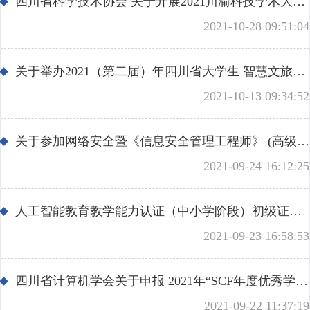
学会专家团
四川省科学技术协会 关于开展2021川渝科技学术大会优秀论文 评选工作的通知
关注学会
2021-10-28 09:51:04
团体会员
管理团队
会员学术成就
个人会员
智策顾问
关于举办2021（第二届）年四川省大学生 智慧文旅作品创新创作大赛的通知
2021-10-13 09:34:52
会员产权成果
关于参加网络安全暨《信息安全管理工程师》 (高级)《网络信息安全工程师》职业技术专题 线上培训班的报名通知
学术论道撷英
2021-09-24 16:12:25
学术刊物集萃
人工智能教育教学能力认证（中小学阶段）初级证书第三期培训考试认证结果公示
2021-09-23 16:58:53
团体会员招聘
四川省计算机学会关于申报 2021年“SCF年度优秀学生论文奖”的通知
认证考试
2021-09-22 11:37:19